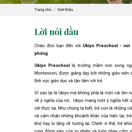
Trang chủ
Giới thiệu
Lời nói đầu
Chào đón bạn đến với
Ukiyo Preschool - nơi
phóng
.
Ukiyo Preschool
là trường mầm non song ngữ
Montessori, được giảng dạy bởi những giáo viên 
lĩnh vực giáo dục và tận tâm với trẻ.
Vì sao lại là Ukiyo mà không phải là một cái tên
về ý nghĩa của nó… Ukiyo mang một ý nghĩa hết 
với thực tại. Như chúng ta biết, trẻ con là những cá
và cảm nhận những khoảnh khắc của hiện tại, trẻ
khứ hay lo lắng về tương lai. Chính vì thế, trẻ k
rung động nào của tự nhiên và luôn nhạy cảm vớ