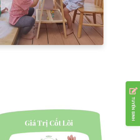
TUYỂN SINH
Giá Trị Cốt Lõi