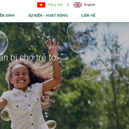
Tiếng Việt
|
English
ỂN SINH
SỰ KIỆN - HOẠT ĐỘNG
LIÊN HỆ
 tốt đẹp hơn.