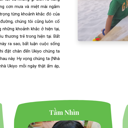
hững cơn mưa và miệt mài ngắm
n trọng từng khoảnh khắc đó của
n đường, chúng tôi cũng luôn cố
g những khoảnh khắc ở hiện tại,
u thương trẻ trong hiện tại. Bất
này ra sao, bất luận cuộc sống
khi đặt chân đến Ukiyo chúng ta
nhau này. Hy vọng chúng ta (Nhà
nhà Ukiyo mỗi ngày thật ấm áp,
Tầm Nhìn