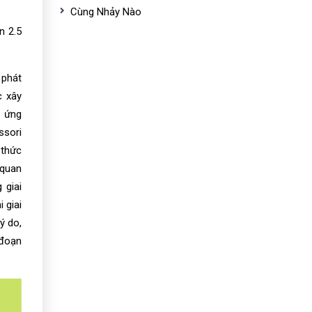
Cùng Nhảy Nào
n 2.5
 phát
c xây
p ứng
ssori
 thức
 quan
 giai
 giai
ý do,
 đoạn