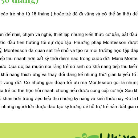
các trẻ nhỏ từ 18 tháng ( hoặc trẻ đã đi vững và có thể ăn thô) đế
an để nhìn, chạm và nghe, thiết lập những kiến thức cơ bản, bắt đầu
bước đầu tiên hướng tới sự độc lập. Phương pháp Montessori đượ
ỷ, Montessori đã quan sát trẻ nhỏ và tạo ra môi trường học tập đá
 tiếp thu nhanh hơn bất kỳ thời điểm nào trong cuộc đời. Maria Monte
thức. Qua đó, bà muốn nói rằng trẻ sơ sinh có khả năng tiếp thu kiến
khả năng thích ứng và thay đổi đáng kể nhưng thời gian là yếu tố
ốt vòng đời. Có những giai đoạn tối ưu mà Montessori gọi là những
 trẻ có thể học hỏi nhanh chóng nếu được cung cấp cơ hội. Sau khi
khăn hơn trong việc tiếp thu những kỹ năng và kiến thức này. Đó là l
 những người lớn được đào tạo kỹ lưỡng để hỗ trợ trẻ nắm bắt gian