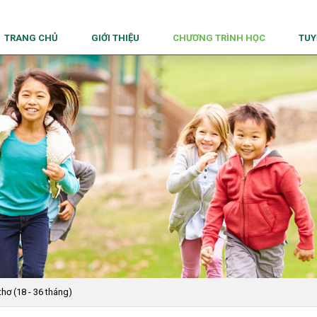
TRANG CHỦ
GIỚI THIỆU
CHƯƠNG TRÌNH HỌC
TUY
Giới Thiệu
Chương Trình Học
Sứ Mệnh
Phương Pháp Montessori
Tầm Nhìn
Dọn Dẹp
Giá Trị Cốt Lõi
Nấu Ăn
Làm Gốm
Mỹ Thuật
Back2Nature
Âm Nhạc Vui
hơ (18 - 36 tháng)
Cùng Nhảy Nào